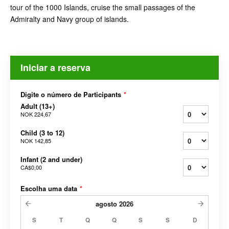
tour of the 1000 Islands, cruise the small passages of the
Admiralty and Navy group of islands.
Iniciar a reserva
Digite o número de Participants
*
Adult (13+)
NOK 224,67
Child (3 to 12)
NOK 142,85
Infant (2 and under)
CA$0,00
Escolha uma data
*
agosto
2026
S
T
Q
Q
S
S
D