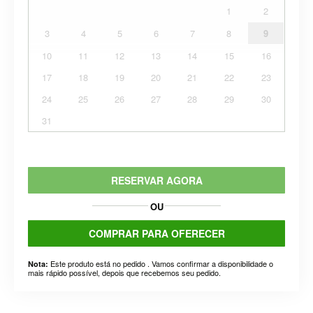
1
2
3
4
5
6
7
8
9
10
11
12
13
14
15
16
17
18
19
20
21
22
23
24
25
26
27
28
29
30
31
RESERVAR AGORA
OU
COMPRAR PARA OFERECER
Este produto está no pedido . Vamos confirmar a disponibilidade o
Nota:
mais rápido possível, depois que recebemos seu pedido.